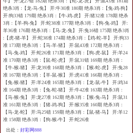
牛】 开:龙27错 182期 绝杀3肖 :【蛇-龙-虎】 开:鼠43准 181期
绝杀3肖 :【龙-马-兔】 开:牛30准 180期 绝杀3肖 :【兔-鸡-狗】
开:狗33错 179期 绝杀3肖 :【牛-鸡-虎】 开:猪32准 178期 绝杀
3肖 :【羊-狗-兔】 开:蛇38准 177期 绝杀3肖 :【狗-兔-鸡】 开:
羊36准 176期 绝杀3肖 :【马-龙-兔】 开:兔16错 175期 绝杀3肖
:【虎-猪-羊】 开:蛇38准 174期 绝杀3肖 :【鸡-蛇-羊】 开:狗33
准 173期 绝杀3肖 :【马-羊-猪】 开:鼠43准 172期 绝杀3肖 :
【马-兔-鸡】 开:蛇26准 171期 绝杀3肖 :【狗-虎-鼠】 开:羊24
准 170期 绝杀3肖 :【鼠-蛇-虎】 开:鼠31错 169期 绝杀3肖 :
【牛-猴-猪】 开:龙39准 168期 绝杀3肖 :【猴-蛇-虎】 开:兔28
准 167期 绝杀3肖 :【羊-鼠-猴】 开:虎41准 166期 绝杀3肖 :
【兔-猴-猪】 开:羊24准 165期 绝杀3肖 :【龙-鼠-牛】 开:鸡34
准 164期 绝杀3肖 :【兔-蛇-猪】 开:牛42准 163期 绝杀3肖 :
【马-猴-兔】 开:龙27准 162期 绝杀3肖 :【猴-兔-马】 开:鼠31
准 161期 绝杀3肖 :【猪-鸡-狗】 开:猴35准 160期 绝杀3肖 :
【马-龙-蛇】 开:马25错 159期 绝杀3肖 :【鼠-猪-马】 开:羊12
准 158期 绝杀3肖 :【狗-猴-牛】 开:蛇26准
出处：
好彩网888