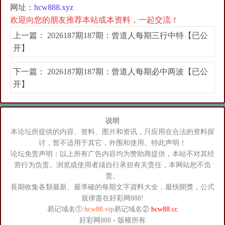
网址：
hcw888.xyz
欢迎向您的朋友推荐本站或本资料，一起交流！
上一篇：
2026187期187期：曾道人每期三行中特【已公
开】
下一篇：
2026187期187期：曾道人每期必中两波【已公
开】
说明
本论坛所提供的内容、资料、图片和资讯，只应用在合法的资料探
讨，暂不适用于其它，外围和使用。特此声明！
论坛免责声明：以上所有广告内容均为赞助商提供，本站不对其经
营行为负责。浏览或使用者须自行承担有关责任，本网站恕不负
责。
長期收集各類最新、最準確的每期文字資料大全，最快開獎，公式
規律盡在好彩网888!
易记域名①:
hcw88.vip
易记域名②:
hcw88.cc
好彩网888
-
版權所有