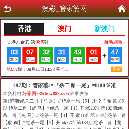
澳彩_管家婆网
187期：管家婆‖≡『杀二肖一尾』≡‖100％准
本资料由
好彩网888(
hcw888.xyz
)
独家发布
第187期:绝杀二肖【马 虎】// 绝杀一尾【5】开:？？准 第186
期:绝杀二肖【虎 马】// 绝杀一尾【1】开:猴23准 第185期:绝
杀二肖【兔 马】// 绝杀一尾【3】开:猴11准 第184期:绝杀二肖
【猴 狗】// 绝杀一尾【5】开:马37准 第183期:绝杀二肖【龙