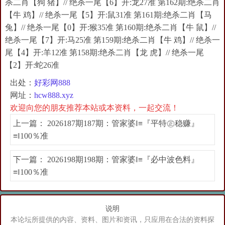
杀二肖【狗 猪】// 绝杀一尾【6】开:龙27准 第162期:绝杀二肖
【牛 鸡】// 绝杀一尾【5】开:鼠31准 第161期:绝杀二肖【马
兔】// 绝杀一尾【0】开:猴35准 第160期:绝杀二肖【牛 鼠】//
绝杀一尾【7】开:马25准 第159期:绝杀二肖【牛 鸡】// 绝杀一
尾【4】开:羊12准 第158期:绝杀二肖【龙 虎】// 绝杀一尾
【2】开:蛇26准
出处：
好彩网888
网址：
hcw888.xyz
欢迎向您的朋友推荐本站或本资料，一起交流！
上一篇：
2026187期187期：管家婆‖≡『平特㊣稳赚』
≡‖100％准
下一篇：
2026198期198期：管家婆‖≡『必中波色料』
≡‖100％准
说明
本论坛所提供的内容、资料、图片和资讯，只应用在合法的资料探