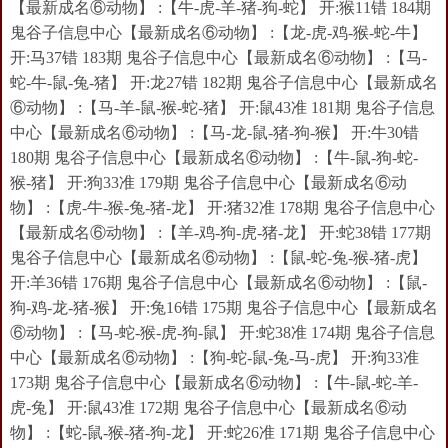
【最新成名⑥动物】 :【牛-虎-羊-猪-狗-蛇】 开:猴11错 184期
鬼谷子信息中心【最新成名⑥动物】 :【龙-虎-鸡-猴-蛇-牛】
开:马37错 183期 鬼谷子信息中心【最新成名⑥动物】 :【马-
蛇-牛-鼠-兔-猪】 开:龙27错 182期 鬼谷子信息中心【最新成名
⑥动物】 :【马-羊-鼠-猴-蛇-猪】 开:鼠43准 181期 鬼谷子信息
中心【最新成名⑥动物】 :【马-龙-鼠-猪-狗-猴】 开:牛30错
180期 鬼谷子信息中心【最新成名⑥动物】 :【牛-鼠-狗-蛇-
猴-猪】 开:狗33准 179期 鬼谷子信息中心【最新成名⑥动
物】 :【虎-牛-猴-兔-猪-龙】 开:猪32准 178期 鬼谷子信息中心
【最新成名⑥动物】 :【羊-鸡-狗-虎-猪-龙】 开:蛇38错 177期
鬼谷子信息中心【最新成名⑥动物】 :【鼠-蛇-兔-猴-猪-虎】
开:羊36错 176期 鬼谷子信息中心【最新成名⑥动物】 :【鼠-
狗-鸡-龙-猪-猴】 开:兔16错 175期 鬼谷子信息中心【最新成名
⑥动物】 :【马-蛇-猴-虎-狗-鼠】 开:蛇38准 174期 鬼谷子信息
中心【最新成名⑥动物】 :【狗-蛇-鼠-兔-马-虎】 开:狗33准
173期 鬼谷子信息中心【最新成名⑥动物】 :【牛-鼠-蛇-羊-
虎-兔】 开:鼠43准 172期 鬼谷子信息中心【最新成名⑥动
物】 :【蛇-鼠-猴-猪-狗-龙】 开:蛇26准 171期 鬼谷子信息中心