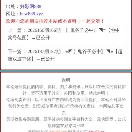
出处：
好彩网888
网址：
hcw888.xyz
欢迎向您的朋友推荐本站或本资料，一起交流！
上一篇：
2026166期166期：〖鬼谷子必中〗◥≡【包中
奖号范围】→已公开
下一篇：
2026187期187期：≡◤〖鬼谷子必中〗◥≡【超
准双波中奖】→已公开
说明
本论坛所提供的内容、资料、图片和资讯，只应用在合法的资料探
讨，暂不适用于其它，外围和使用。特此声明！
论坛免责声明：以上所有广告内容均为赞助商提供，本站不对其经
营行为负责。浏览或使用者须自行承担有关责任，本网站恕不负
责。
長期收集各類最新、最準確的每期文字資料大全，最快開獎，公式
規律盡在好彩网888!