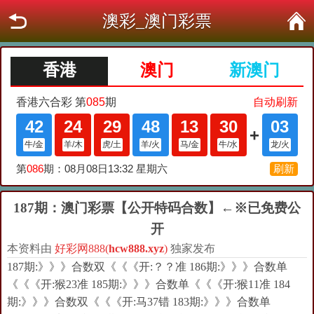
澳彩_澳门彩票
187期：澳门彩票【公开特码合数】←※已免费公
开
本资料由
好彩网888(
hcw888.xyz
)
独家发布
187期:》》》合数双《《《开:？？准 186期:》》》合数单
《《《开:猴23准 185期:》》》合数单《《《开:猴11准 184
期:》》》合数双《《《开:马37错 183期:》》》合数单