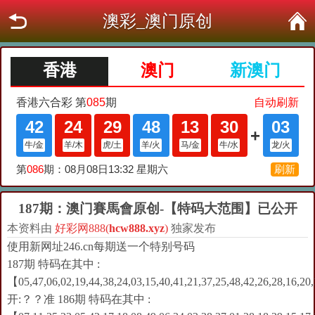
澳彩_澳门原创
187期：澳门賽馬會原创-【特码大范围】已公开
本资料由
好彩网888(
hcw888.xyz
)
独家发布
使用新网址246.cn每期送一个特别号码
187期 特码在其中 :
【05,47,06,02,19,44,38,24,03,15,40,41,21,37,25,48,42,26,28,16,20
开:？？准 186期 特码在其中 :