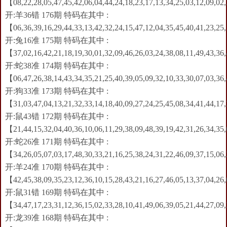
【08,22,28,05,47,45,42,06,04,44,24,18,23,17,13,34,25,03,12,09,02
开:羊36错 176期 特码在其中 :
【06,36,39,16,29,44,33,13,42,32,24,15,47,12,04,35,45,40,41,23,25
开:兔16准 175期 特码在其中 :
【37,02,16,42,21,18,19,30,01,32,09,46,26,03,24,38,08,11,49,43,36
开:蛇38准 174期 特码在其中 :
【06,47,26,38,14,43,34,35,21,25,40,39,05,09,32,10,33,30,07,03,36
开:狗33准 173期 特码在其中 :
【31,03,47,04,13,21,32,33,14,18,40,09,27,24,25,45,08,34,41,44,17
开:鼠43错 172期 特码在其中 :
【21,44,15,32,04,40,36,10,06,11,29,38,09,48,39,19,42,31,26,34,35
开:蛇26准 171期 特码在其中 :
【34,26,05,07,03,17,48,30,33,21,16,25,38,24,31,22,46,09,37,15,06
开:羊24准 170期 特码在其中 :
【42,45,38,09,35,23,12,36,10,15,28,43,21,16,27,46,05,13,37,04,26
开:鼠31错 169期 特码在其中 :
【34,47,17,23,31,12,36,15,02,33,28,10,41,49,06,39,05,21,44,27,09
开:龙39准 168期 特码在其中 :