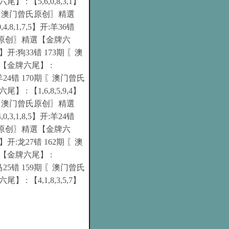
: 【5,6,0,8,3,1】
8期 〖澳门曾氏原创〗精選
8,1,7,5】开:羊36错
门曾氏原创〗精選【金牌六
8】开:狗33错 173期 〖澳
選【金牌六尾】 :
:羊24错 170期 〖澳门曾氏
: 【1,6,8,5,9,4】
7期 〖澳门曾氏原创〗精選
3,1,8,5】开:羊24错
门曾氏原创〗精選【金牌六
9】开:龙27错 162期 〖澳
選【金牌六尾】 :
:马25错 159期 〖澳门曾氏
: 【4,1,8,3,5,7】