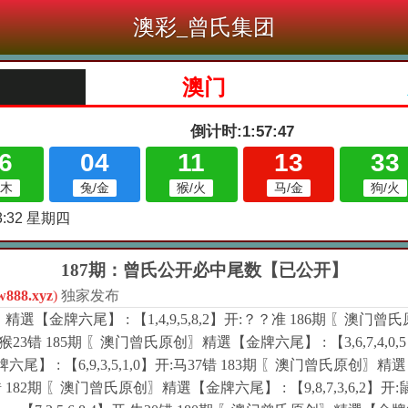
澳彩_曾氏集团
187期：曾氏公开必中尾数【已公开】
w888.xyz
)
独家发布
精選【金牌六尾】 : 【1,4,9,5,8,2】开:？？准 186期 〖澳
6】开:猴23错 185期 〖澳门曾氏原创〗精選【金牌六尾】 : 【3,6,7,4,0,
】 : 【6,9,3,5,1,0】开:马37错 183期 〖澳门曾氏原创〗精
龙27错 182期 〖澳门曾氏原创〗精選【金牌六尾】 : 【9,8,7,3,6,2】开