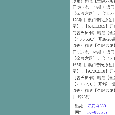
原创〗精選【金牌六尾】 : 【
开:狗33错 179期 〖澳
【金牌六尾】 : 【5,9,3
176期 〖澳门曾氏原创〗
尾】 : 【6,4,1,3,9,
门曾氏原创〗精選【金牌六尾
【4,0,6,5,9,7】开:
原创〗精選【金牌六尾】 : 【
开:龙39错 168期 〖澳
【金牌六尾】 : 【5,4,8
165期 〖澳门曾氏原创〗
尾】 : 【9,7,0,2,1,
门曾氏原创〗精選【金牌六尾
【7,0,3,2,9,1】开:
原创〗精選【金牌六尾】 : 【
开:蛇26错
出处：
好彩网888
网址：
hcw888.xyz