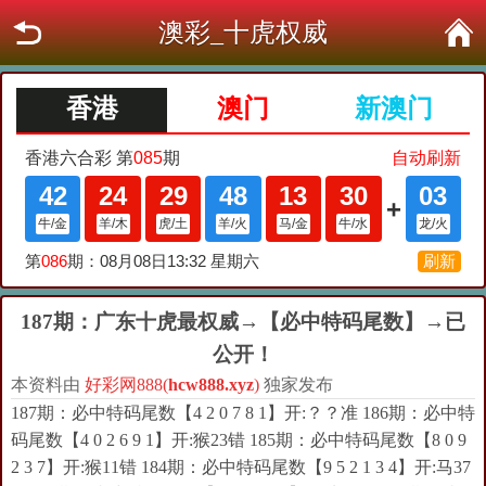
澳彩_十虎权威
187期：广东十虎最权威→【必中特码尾数】→已
公开！
本资料由
好彩网888(
hcw888.xyz
)
独家发布
187期：必中特码尾数【4 2 0 7 8 1】开:？？准 186期：必中特
码尾数【4 0 2 6 9 1】开:猴23错 185期：必中特码尾数【8 0 9
2 3 7】开:猴11错 184期：必中特码尾数【9 5 2 1 3 4】开:马37