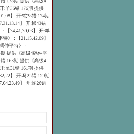
猪32错 178期 提供《高级4
 开:羊36错 176期 提供
1,08】 开:蛇38错 174期
1,13,14】 开:鼠43错
【34,41,39,03】 开:羊
 : 【21,15,42,09】
4碼仲平特》 :
错 165期 提供《高级4碼仲平
牛42错 163期 提供《高级4
 开:鼠31错 161期 提供
2,22】 开:马25错 159期
4,23,49】 开:蛇26错