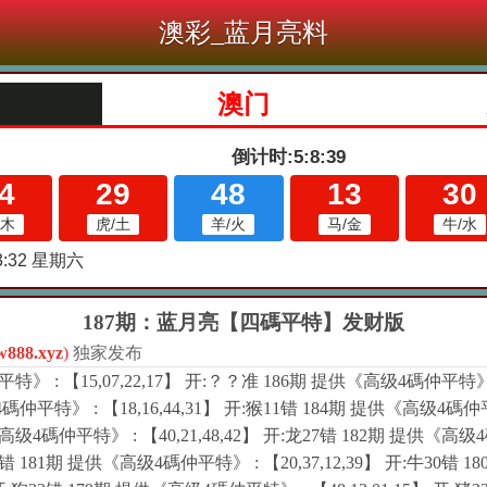
澳彩_蓝月亮料
187期：蓝月亮【四碼平特】发财版
w888.xyz
)
独家发布
》 : 【15,07,22,17】 开:？？准 186期 提供《高级4碼仲平特》 : 【
仲平特》 : 【18,16,44,31】 开:猴11错 184期 提供《高级4碼仲平特》
高级4碼仲平特》 : 【40,21,48,42】 开:龙27错 182期 提供《高级
鼠43错 181期 提供《高级4碼仲平特》 : 【20,37,12,39】 开:牛30