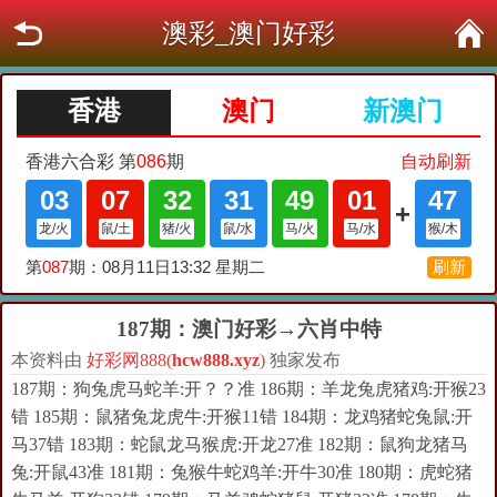
澳彩_澳门好彩
187期：澳门好彩→六肖中特
本资料由
好彩网888(
hcw888.xyz
)
独家发布
187期：狗兔虎马蛇羊:开？？准 186期：羊龙兔虎猪鸡:开猴23
错 185期：鼠猪兔龙虎牛:开猴11错 184期：龙鸡猪蛇兔鼠:开
马37错 183期：蛇鼠龙马猴虎:开龙27准 182期：鼠狗龙猪马
兔:开鼠43准 181期：兔猴牛蛇鸡羊:开牛30准 180期：虎蛇猪