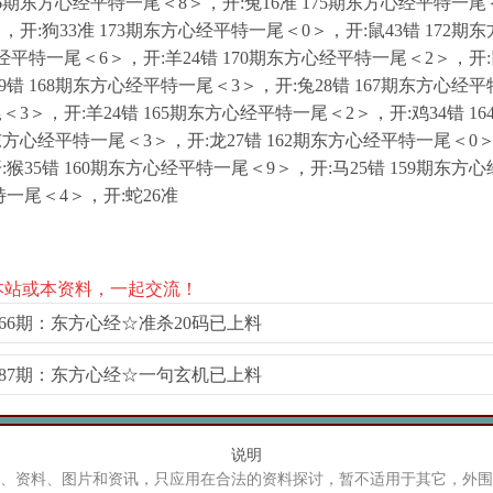
76期东方心经平特一尾＜8＞，开:兔16准 175期东方心经平特一尾＜5
开:狗33准 173期东方心经平特一尾＜0＞，开:鼠43错 172
心经平特一尾＜6＞，开:羊24错 170期东方心经平特一尾＜2＞，开:
9错 168期东方心经平特一尾＜3＞，开:兔28错 167期东方心经平
＜3＞，开:羊24错 165期东方心经平特一尾＜2＞，开:鸡34错 
期东方心经平特一尾＜3＞，开:龙27错 162期东方心经平特一尾＜0＞，
猴35错 160期东方心经平特一尾＜9＞，开:马25错 159期东方
特一尾＜4＞，开:蛇26准
本站或本资料，一起交流！
6期166期：东方心经☆准杀20码已上料
7期187期：东方心经☆一句玄机已上料
说明
、资料、图片和资讯，只应用在合法的资料探讨，暂不适用于其它，外围