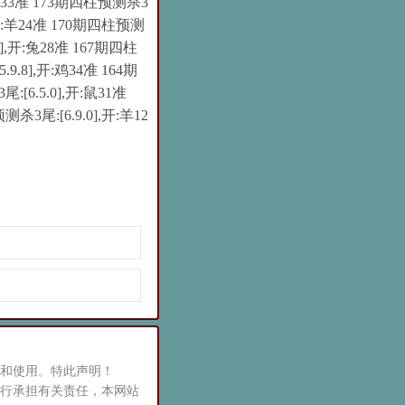
开:狗33准 173期四柱预测杀3
],开:羊24准 170期四柱预测
0],开:兔28准 167期四柱
9.8],开:鸡34准 164期
:[6.5.0],开:鼠31准
杀3尾:[6.9.0],开:羊12
和使用。特此声明！
行承担有关责任，本网站