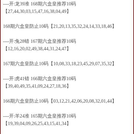
----开:龙39准 168期六盒皇推荐10码
【27,44,30,03,15,47,16,38,04,49】
168期六盒皇防止10码【21,20,13,35,32,24,14,33,18,46】
----开:兔28错 167期六盒皇推荐10码
【12,16,20,02,49,38,44,31,24,47】
167期六盒皇防止10码【10,08,33,18,23,45,29,07,35,32】
----开:虎41错 166期六盒皇推荐10码
【39,40,49,35,41,09,24,27,18,36】
166期六盒皇防止10码【03,12,21,42,06,20,08,32,01,44】
----开:羊24准 165期六盒皇推荐10码
【19,39,04,09,26,25,43,15,41,34】