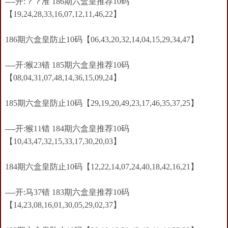
----开:？？准 186期六盒皇推荐10码
【19,24,28,33,16,07,12,11,46,22】
186期六盒皇防止10码【06,43,20,32,14,04,15,29,34,47】
----开:猴23错 185期六盒皇推荐10码
【08,04,31,07,48,14,36,15,09,24】
185期六盒皇防止10码【29,19,20,49,23,17,46,35,37,25】
----开:猴11错 184期六盒皇推荐10码
【10,43,47,32,15,33,17,30,20,03】
184期六盒皇防止10码【12,22,14,07,24,40,18,42,16,21】
----开:马37错 183期六盒皇推荐10码
【14,23,08,16,01,30,05,29,02,37】