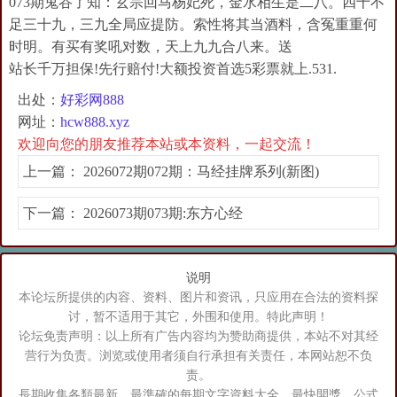
073期鬼谷了知：玄宗回马杨妃死，金水相生是二八。四十不
足三十九，三九全局应提防。索性将其当酒料，含冤重重何
时明。有买有奖吼对数，天上九九合八来。送
站长千万担保!先行赔付!大额投资首选5彩票就上.531.
出处：
好彩网888
网址：
hcw888.xyz
欢迎向您的朋友推荐本站或本资料，一起交流！
上一篇：
2026072期072期：马经挂牌系列(新图)
下一篇：
2026073期073期:东方心经
说明
本论坛所提供的内容、资料、图片和资讯，只应用在合法的资料探
讨，暂不适用于其它，外围和使用。特此声明！
论坛免责声明：以上所有广告内容均为赞助商提供，本站不对其经
营行为负责。浏览或使用者须自行承担有关责任，本网站恕不负
责。
長期收集各類最新、最準確的每期文字資料大全，最快開獎，公式