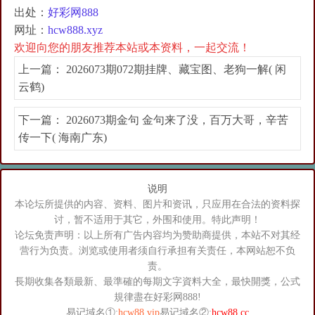
出处：
好彩网888
网址：
hcw888.xyz
欢迎向您的朋友推荐本站或本资料，一起交流！
上一篇：
2026073期072期挂牌、藏宝图、老狗一解( 闲
云鹤)
下一篇：
2026073期金句 金句来了没，百万大哥，辛苦
传一下( 海南广东)
说明
本论坛所提供的内容、资料、图片和资讯，只应用在合法的资料探
讨，暂不适用于其它，外围和使用。特此声明！
论坛免责声明：以上所有广告内容均为赞助商提供，本站不对其经
营行为负责。浏览或使用者须自行承担有关责任，本网站恕不负
责。
長期收集各類最新、最準確的每期文字資料大全，最快開獎，公式
規律盡在好彩网888!
易记域名①:
hcw88.vip
易记域名②:
hcw88.cc