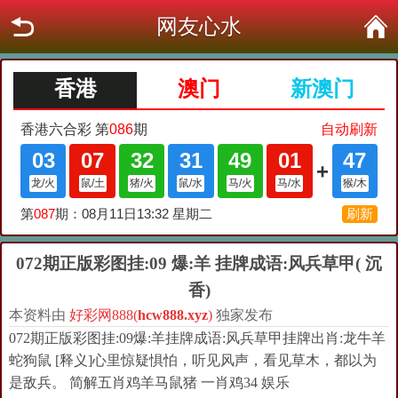
网友心水
072期正版彩图挂:09 爆:羊 挂牌成语:风兵草甲( 沉
香)
本资料由
好彩网888(
hcw888.xyz
)
独家发布
072期正版彩图挂:09爆:羊挂牌成语:风兵草甲挂牌出肖:龙牛羊
蛇狗鼠 [释义]心里惊疑惧怕，听见风声，看见草木，都以为
是敌兵。 简解五肖鸡羊马鼠猪 一肖鸡34 娱乐