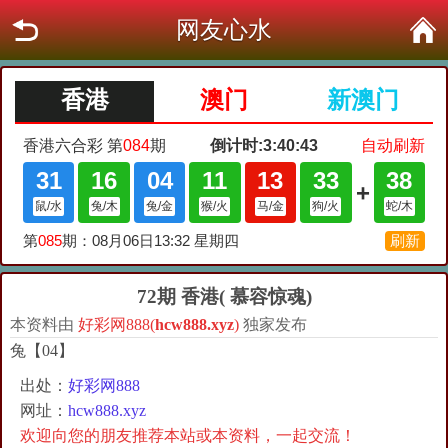
网友心水
72期 香港( 慕容惊魂)
本资料由
好彩网888(
hcw888.xyz
)
独家发布
兔【04】
出处：
好彩网888
网址：
hcw888.xyz
欢迎向您的朋友推荐本站或本资料，一起交流！