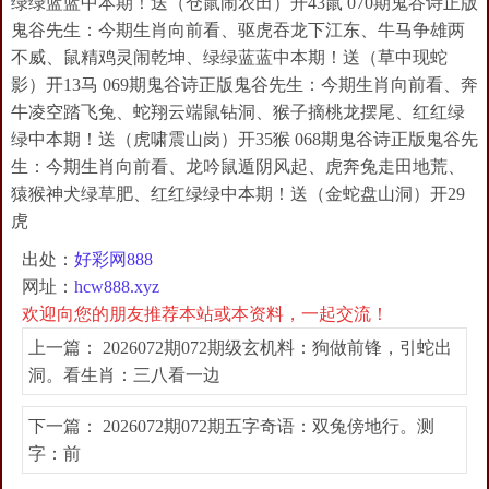
绿绿蓝蓝中本期！送（仓鼠闹农田）开43鼠 070期鬼谷诗正版
鬼谷先生：今期生肖向前看、驱虎吞龙下江东、牛马争雄两
不威、鼠精鸡灵闹乾坤、绿绿蓝蓝中本期！送（草中现蛇
影）开13马 069期鬼谷诗正版鬼谷先生：今期生肖向前看、奔
牛凌空踏飞兔、蛇翔云端鼠钻洞、猴子摘桃龙摆尾、红红绿
绿中本期！送（虎啸震山岗）开35猴 068期鬼谷诗正版鬼谷先
生：今期生肖向前看、龙吟鼠遁阴风起、虎奔兔走田地荒、
猿猴神犬绿草肥、红红绿绿中本期！送（金蛇盘山洞）开29
虎
出处：
好彩网888
网址：
hcw888.xyz
欢迎向您的朋友推荐本站或本资料，一起交流！
上一篇：
2026072期072期级玄机料：狗做前锋，引蛇出
洞。看生肖：三八看一边
下一篇：
2026072期072期五字奇语：双兔傍地行。测
字：前