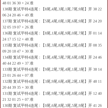
48 01 36 30 + 24 准
138期 复试平特4连尾 : 【8尾,4尾,3尾,1尾,7尾,9尾】开 38 22
06 24 20 46 + 49 准
137期 复试平特4连尾 : 【5尾,4尾,0尾,1尾,6尾,9尾】开 24 20
32 05 19 07 + 26 准
136期 复试平特4连尾 : 【8尾,1尾,6尾,9尾,0尾,7尾】开 01 14
24 17 15 12 + 48 准
135期 复试平特4连尾 : 【1尾,3尾,8尾,9尾,2尾,0尾】开 08 35
09 20 18 47 + 30 准
134期 复试平特4连尾 : 【1尾,4尾,5尾,7尾,6尾,0尾】开 24 46
40 44 22 49 + 37 准
133期 复试平特4连尾 : 【9尾,2尾,7尾,4尾,1尾,3尾】开 38 14
23 01 26 44 + 07 准
132期 复试平特4连尾 : 【3尾,9尾,6尾,4尾,2尾,1尾】开 48 11
20 44 39 35 + 30 准
131期 复试平特4连尾 : 【3尾,9尾,7尾,6尾,8尾,0尾】开 12 40
21 32 01 25 + 07 准
130期 复试平特4连尾 : 【0尾,6尾,8尾,3尾,5尾,9尾】开 41 26