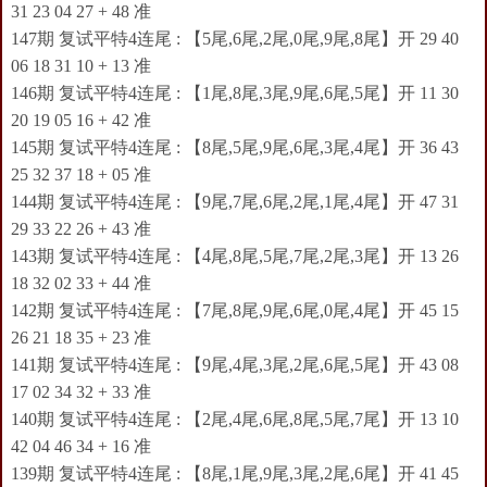
31 23 04 27 + 48 准
147期 复试平特4连尾 : 【5尾,6尾,2尾,0尾,9尾,8尾】开 29 40
06 18 31 10 + 13 准
146期 复试平特4连尾 : 【1尾,8尾,3尾,9尾,6尾,5尾】开 11 30
20 19 05 16 + 42 准
145期 复试平特4连尾 : 【8尾,5尾,9尾,6尾,3尾,4尾】开 36 43
25 32 37 18 + 05 准
144期 复试平特4连尾 : 【9尾,7尾,6尾,2尾,1尾,4尾】开 47 31
29 33 22 26 + 43 准
143期 复试平特4连尾 : 【4尾,8尾,5尾,7尾,2尾,3尾】开 13 26
18 32 02 33 + 44 准
142期 复试平特4连尾 : 【7尾,8尾,9尾,6尾,0尾,4尾】开 45 15
26 21 18 35 + 23 准
141期 复试平特4连尾 : 【9尾,4尾,3尾,2尾,6尾,5尾】开 43 08
17 02 34 32 + 33 准
140期 复试平特4连尾 : 【2尾,4尾,6尾,8尾,5尾,7尾】开 13 10
42 04 46 34 + 16 准
139期 复试平特4连尾 : 【8尾,1尾,9尾,3尾,2尾,6尾】开 41 45