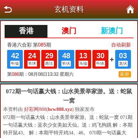
玄机资料
072期一句话赢大钱：山水美景举家游。送：蛇鼠
一窝
本资料由
好彩网888(
hcw888.xyz
)
独家发布
072期一句话赢大钱：山水美景举家游。送：蛇鼠一窝 071期
一句话赢大钱：蓝衣少女美如天仙。送：鸡飞狗跳 解：本期
特开鼠43。 解：本期平特开鸡34、46。 070期一句话赢大