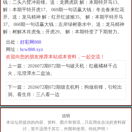
钱：二头六臂冲前锋。送：龙腾虎跃 解：本期特开马13。
解：本期平特开虎17。 069期一句话赢大钱：冬去春来红花
开。送：龙马精神 解：红开红波猴35。 解：本期平特开马
37。 068期一句话赢大钱：左岸绿树垂水中。送：龙马精神
解：树解木肖虎兔；开虎29。 解：本期特变了下期努力。
出处：
好彩网888
网址：
hcw888.xyz
欢迎向您的朋友推荐本站或本资料，一起交流！
上一篇：
2026072期072期一句破天机：红蘸橘林千点
火，泓澄潭水二盆油。
下一篇：
2026072期072期级玄机料：狗做前锋，引蛇出
洞。看生肖：三八看一边
说明
本论坛所提供的内容、资料、图片和资讯，只应用在合法的资料探
讨，暂不适用于其它，外围和使用。特此声明！