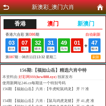
新澳彩_澳门六肖
156期:【福如山岳】精选六肖中特
本资料由
好彩网888(
hcw888.xyz
)
独家发布
使用新网址246.cn每期送一个特别号码
156期 【福如山岳】六肖 :【牛虎蛇鼠鸡龙】 开 ?? 准
154期 【福如山岳】六肖 :【鼠马鸡虎龙猪】 开 41,虎 准