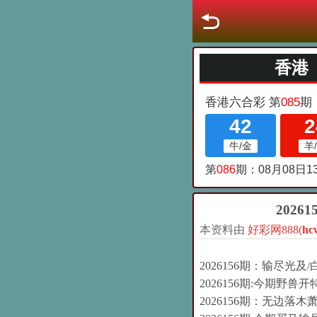
202
本资料由
好彩网888(
hc
2026156期：输尽光
2026156期:今期野兽
2026156期：无边落