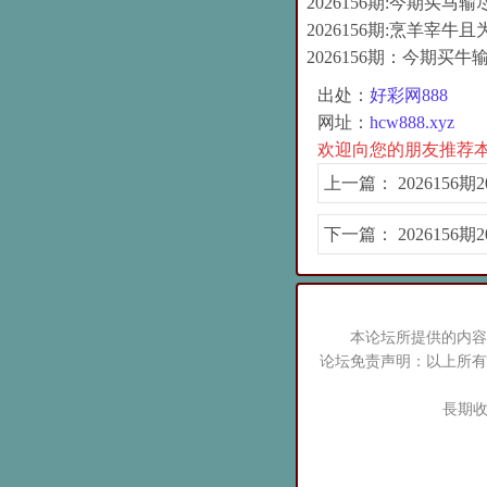
2026156期:今期买马
2026156期:烹羊宰
2026156期：今期买
出处：
好彩网888
网址：
hcw888.xyz
欢迎向您的朋友推荐
上一篇：
202615
下一篇：
202615
本论坛所提供的内容
论坛免责声明：以上所有
長期收