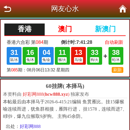
网友心水
60挂牌( 本择马)
本资料由
好彩网888(
hcw888.xyz
)
独家发布
本帖最后由本择马于2026-6-415:21编辑 鱼贯雁比。挂15爆猴
喻连续而进，犹鱼群相接，雁阵行进， 挂1578，连续而进7、
8到9，爆九位猴取9岁狗。 主狗45余防。
出处：
好彩网888