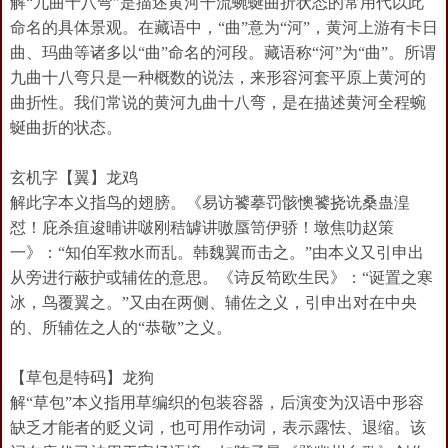
解“九曲十八弯”是描述黄河干流蜿蜒曲折状态的常用代以此
命名的具体景观。在藏语中，“曲”意为“河”，黄河上游有卡日
曲、玛曲等诸多以“曲”命名的河段。藏语称“河”为“曲”。所谓
九曲十八弯只是一种概数的说法，来形容河套平原上黄河的
曲折性。我们常说的黄河九曲十八弯，是在描述黄河全程蜿
蜒曲折的状态。
玄机字【翼】龙鸡
解此字本义指鸟的翅膀。《易访饕摹罚骸懊饕挠诜桑蛊湟
怼！庇杀疽逡晡讲啵刚秸罅讲嗷蜃笥伊骄！墩焦叻赵策
一》：“知伯军救水而乱。韩魏翼而击之。”由本义又引申出
从旁进行蔽护或辅佐的意思。《诗反笱欧生民》：“诞置之寒
冰，鸟覆翼之。”又由在两侧、辅佐之义，引申出对在中央
的、所辅佐之人的“恭敬”之义。
【草包是特码】龙狗
解“草包”本义指用草编织的包装容器，后演变为汉语中形容
缺乏才能者的贬义词，也可用作动词，表示露怯、退缩。该