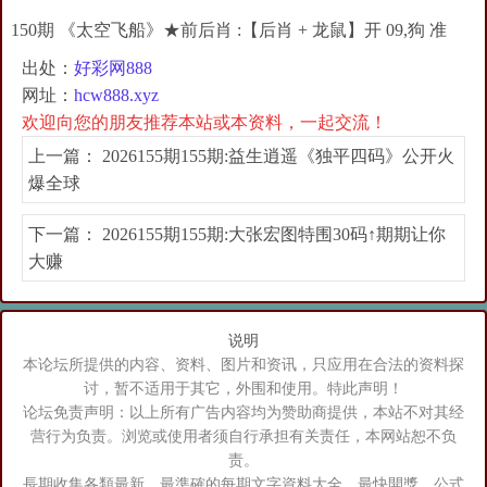
150期 《太空飞船》★前后肖 :【后肖 + 龙鼠】开 09,狗 准
出处：
好彩网888
网址：
hcw888.xyz
欢迎向您的朋友推荐本站或本资料，一起交流！
上一篇：
2026155期155期:益生逍遥《独平四码》公开火
爆全球
下一篇：
2026155期155期:大张宏图特围30码↑期期让你
大赚
说明
本论坛所提供的内容、资料、图片和资讯，只应用在合法的资料探
讨，暂不适用于其它，外围和使用。特此声明！
论坛免责声明：以上所有广告内容均为赞助商提供，本站不对其经
营行为负责。浏览或使用者须自行承担有关责任，本网站恕不负
责。
長期收集各類最新、最準確的每期文字資料大全，最快開獎，公式