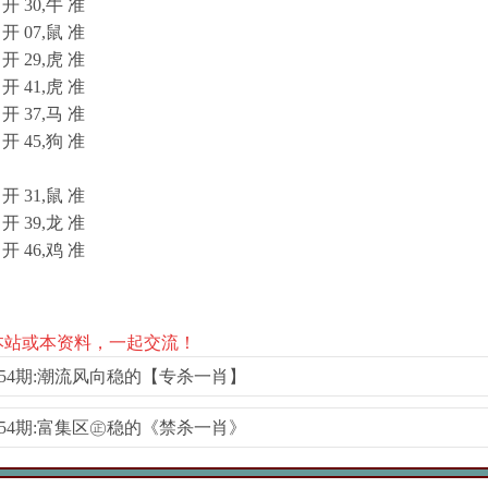
开 30,牛 准
开 07,鼠 准
开 29,虎 准
开 41,虎 准
开 37,马 准
开 45,狗 准
开 31,鼠 准
开 39,龙 准
开 46,鸡 准
本站或本资料，一起交流！
4期154期:潮流风向稳的【专杀一肖】
4期154期:富集区㊣稳的《禁杀一肖》