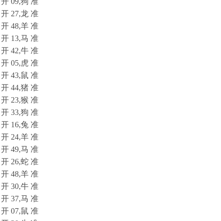
开 09,狗 准
开 27,龙 准
开 48,羊 准
开 13,马 准
开 42,牛 准
开 05,虎 准
开 43,鼠 准
开 44,猪 准
开 23,猴 准
开 33,狗 准
开 16,兔 准
开 24,羊 准
开 49,马 准
开 26,蛇 准
开 48,羊 准
开 30,牛 准
开 37,马 准
开 07,鼠 准