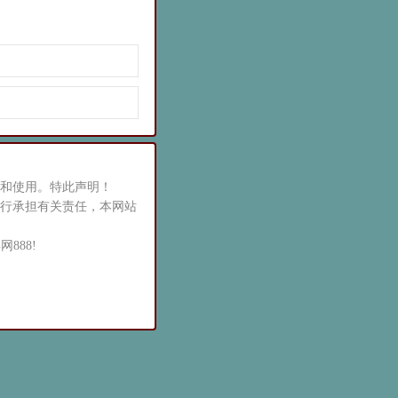
和使用。特此声明！
行承担有关责任，本网站
888!