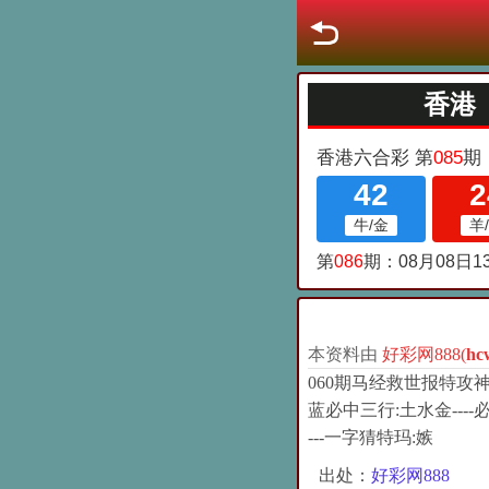
本资料由
好彩网888(
hc
060期马经救世报特攻神
蓝必中三行:土水金---
---一字猜特玛:嫉
出处：
好彩网888