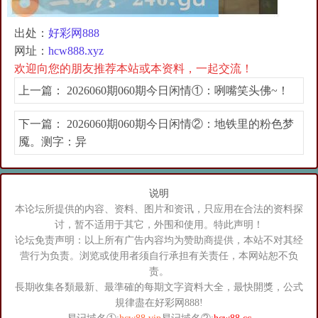
出处：
好彩网888
网址：
hcw888.xyz
欢迎向您的朋友推荐本站或本资料，一起交流！
上一篇：
2026060期060期今日闲情①：咧嘴笑头佛~！
下一篇：
2026060期060期今日闲情②：地铁里的粉色梦
魇。测字：异
说明
本论坛所提供的内容、资料、图片和资讯，只应用在合法的资料探
讨，暂不适用于其它，外围和使用。特此声明！
论坛免责声明：以上所有广告内容均为赞助商提供，本站不对其经
营行为负责。浏览或使用者须自行承担有关责任，本网站恕不负
责。
長期收集各類最新、最準確的每期文字資料大全，最快開獎，公式
規律盡在好彩网888!