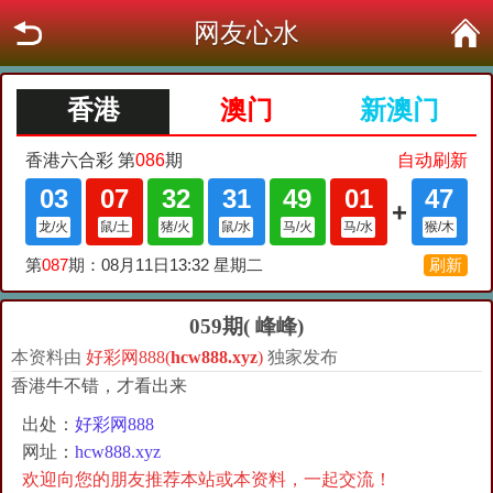
网友心水
059期( 峰峰)
本资料由
好彩网888(
hcw888.xyz
)
独家发布
香港牛不错，才看出来
出处：
好彩网888
网址：
hcw888.xyz
欢迎向您的朋友推荐本站或本资料，一起交流！