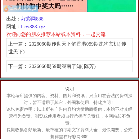
出处：
好彩网888
网址：
hcw888.xyz
欢迎向您的朋友推荐本站或本资料，一起交流！
上一篇：
2026060期传世天下解香港059期跑狗玄机( 传
世天下)
下一篇：
2026060期59期湖南了知( 陈芳)
说明
本论坛所提供的内容、资料、图片和资讯，只应用在合法的资料探
讨，暂不适用于其它，外围和使用。特此声明！
论坛免责声明：以上所有广告内容均为赞助商提供，本站不对其经
营行为负责。浏览或使用者须自行承担有关责任，本网站恕不负
责。
長期收集各類最新、最準確的每期文字資料大全，最快開獎，公式
規律盡在好彩网888!