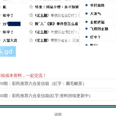
本站或本资料，一起交流！
9期059期：彩民推荐六合皇信箱（紅字：屬毛離里）
0期060期：彩民推荐六合皇信箱(紅字:资料持续更新中)
说明