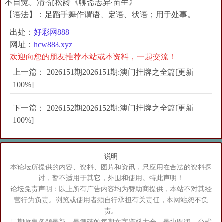
不自觉。清·蒲松龄《聊斋志异·苗生》
【语法】：足蹈手舞作谓语、定语、状语；用于处事。
出处：
好彩网888
网址：
hcw888.xyz
欢迎向您的朋友推荐本站或本资料，一起交流！
上一篇：
2026151期2026151期:澳门挂牌之全篇[更新
100%]
下一篇：
2026152期2026152期:澳门挂牌之全篇[更新
100%]
说明
本论坛所提供的内容、资料、图片和资讯，只应用在合法的资料探
讨，暂不适用于其它，外围和使用。特此声明！
论坛免责声明：以上所有广告内容均为赞助商提供，本站不对其经
营行为负责。浏览或使用者须自行承担有关责任，本网站恕不负
责。
長期收集各類最新、最準確的每期文字資料大全，最快開獎，公式