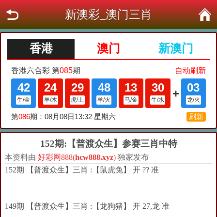
新澳彩_澳门三肖
152期:【普渡众生】参赛三肖中特
本资料由
好彩网888(
hcw888.xyz
)
独家发布
152期 【普渡众生】三肖 :【鼠虎兔】 开 ?? 准
149期 【普渡众生】三肖 :【龙狗猪】 开 27,龙 准