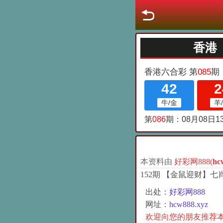
本资料由
好彩网888(
hc
152期 【金鼠迎财】七肖
出处：
好彩网888
网址：
hcw888.xyz
欢迎向您的朋友推荐