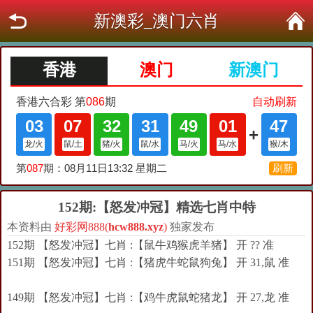
新澳彩_澳门六肖
152期:【怒发冲冠】精选七肖中特
本资料由
好彩网888(
hcw888.xyz
)
独家发布
152期 【怒发冲冠】七肖 :【鼠牛鸡猴虎羊猪】 开 ?? 准
151期 【怒发冲冠】七肖 :【猪虎牛蛇鼠狗兔】 开 31,鼠 准
149期 【怒发冲冠】七肖 :【鸡牛虎鼠蛇猪龙】 开 27,龙 准