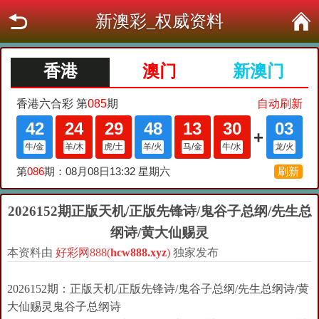
新澳彩_权威资料
2026152期正版天机/正版先锋诗/鬼谷子总纲/先生总
纲诗/黄大仙赐灵
本资料由
好彩网888(
hcw888.xyz
)
独家发布
2026152期：正版天机/正版先锋诗/鬼谷子总纲/先生总纲诗/黄
大仙赐灵鬼谷子总纲诗