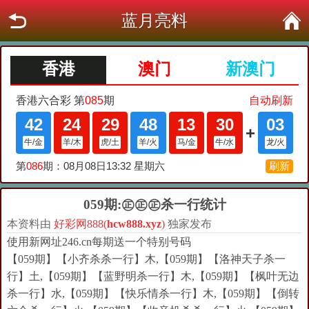
蓝月亮料
059期:㊣㊣㊣杀一行统计
本资料由
好彩网888(
hcw888.xyz
)
独家发布
使用新网址246.cn每期送一个特别号码
【059期】【小齐杀杀一行】木,【059期】【洛神天子杀一
行】土,【059期】【蓝野明杀一行】木,【059期】【枫叶无边
杀一行】水,【059期】【快乐情杀一行】木,【059期】【倒转