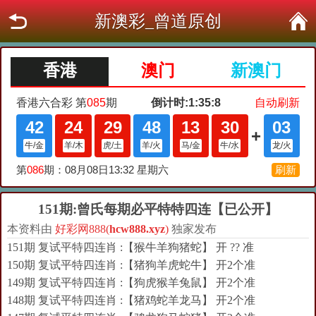
新澳彩_曾道原创
151期:曾氏每期必平特特四连【已公开】
本资料由
好彩网888(
hcw888.xyz
)
独家发布
151期 复试平特四连肖 :【猴牛羊狗猪蛇】 开 ?? 准
150期 复试平特四连肖 :【猪狗羊虎蛇牛】 开2个准
149期 复试平特四连肖 :【狗虎猴羊兔鼠】 开2个准
148期 复试平特四连肖 :【猪鸡蛇羊龙马】 开2个准