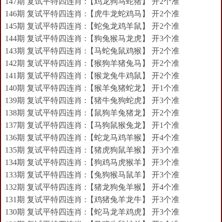
147期 复试平特四连肖 :【鸡龙狗马蛇猪】 开2个准
146期 复试平特四连肖 :【虎牛龙蛇鸡马】 开2个准
145期 复试平特四连肖 :【蛇兔龙鸡羊鼠】 开2个准
144期 复试平特四连肖 :【狗兔猴马龙虎】 开3个准
143期 复试平特四连肖 :【马蛇兔鼠鸡猴】 开2个准
142期 复试平特四连肖 :【猴狗羊猪兔马】 开2个准
141期 复试平特四连肖 :【猴龙兔牛鸡鼠】 开2个准
140期 复试平特四连肖 :【猴羊兔猪蛇龙】 开1个准
139期 复试平特四连肖 :【猪牛兔狗蛇虎】 开3个准
138期 复试平特四连肖 :【鼠狗羊兔猪龙】 开2个准
137期 复试平特四连肖 :【马狗鼠猴兔龙】 开1个准
136期 复试平特四连肖 :【蛇龙马鸡羊猴】 开4个准
135期 复试平特四连肖 :【猪虎狗鼠羊猴】 开3个准
134期 复试平特四连肖 :【狗鸡马虎猴羊】 开3个准
133期 复试平特四连肖 :【兔狗猴马鼠羊】 开3个准
132期 复试平特四连肖 :【猪龙狗兔羊猴】 开4个准
131期 复试平特四连肖 :【鸡猪兔羊龙牛】 开3个准
130期 复试平特四连肖 :【蛇马龙羊鸡虎】 开3个准