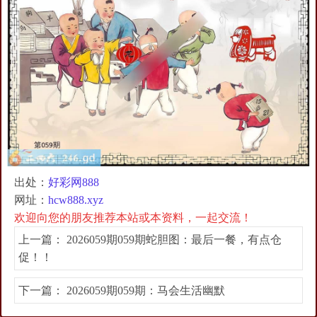
出处：
好彩网888
网址：
hcw888.xyz
欢迎向您的朋友推荐本站或本资料，一起交流！
上一篇：
2026059期059期蛇胆图：最后一餐，有点仓
促！！
下一篇：
2026059期059期：马会生活幽默