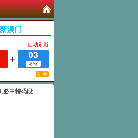
玄机必中特码段