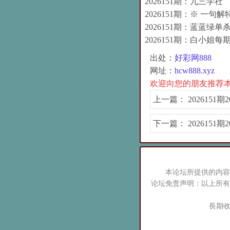
2026151期：九三学社
2026151期：※ 一句
2026151期：蓝蓝绿
2026151期：白小
出处：
好彩网888
网址：
hcw888.xyz
欢迎向您的朋友推荐
上一篇：
202615
下一篇：
202615
本论坛所提供的内容
论坛免责声明：以上所有
長期收