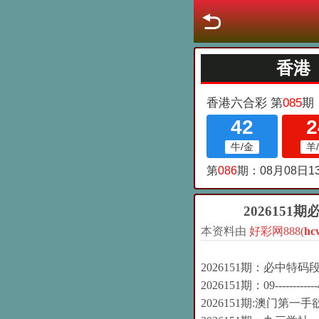
202615
本资料由
好彩网888(
hc
2026151期：必中特
2026151期：09-----
2026151期:澳门第一