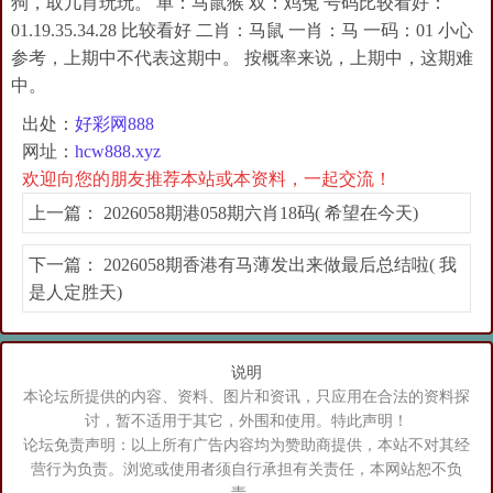
狗，取几肖玩玩。 单：马鼠猴 双：鸡兔 号码比较看好：
01.19.35.34.28 比较看好 二肖：马鼠 一肖：马 一码：01 小心
参考，上期中不代表这期中。 按概率来说，上期中，这期难
中。
出处：
好彩网888
网址：
hcw888.xyz
欢迎向您的朋友推荐本站或本资料，一起交流！
上一篇：
2026058期港058期六肖18码( 希望在今天)
下一篇：
2026058期香港有马薄发出来做最后总结啦( 我
是人定胜天)
说明
本论坛所提供的内容、资料、图片和资讯，只应用在合法的资料探
讨，暂不适用于其它，外围和使用。特此声明！
论坛免责声明：以上所有广告内容均为赞助商提供，本站不对其经
营行为负责。浏览或使用者须自行承担有关责任，本网站恕不负