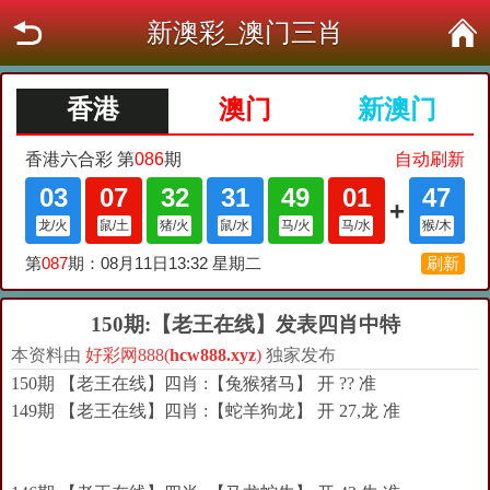
新澳彩_澳门三肖
150期:【老王在线】发表四肖中特
本资料由
好彩网888(
hcw888.xyz
)
独家发布
150期 【老王在线】四肖 :【兔猴猪马】 开 ?? 准
149期 【老王在线】四肖 :【蛇羊狗龙】 开 27,龙 准