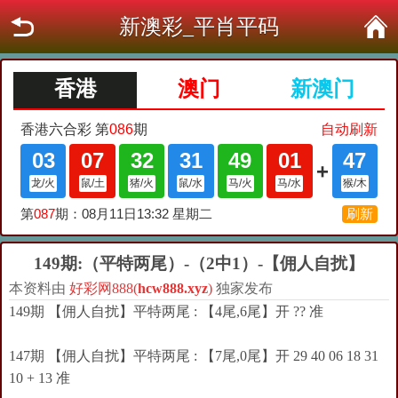
新澳彩_平肖平码
149期:（平特两尾）-（2中1）-【佣人自扰】
本资料由
好彩网888(
hcw888.xyz
)
独家发布
149期 【佣人自扰】平特两尾 : 【4尾,6尾】开 ?? 准
147期 【佣人自扰】平特两尾 : 【7尾,0尾】开 29 40 06 18 31
10 + 13 准