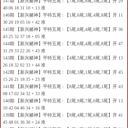
147期 【新兴赌神】平特五尾 : 【7尾,0尾,8尾,3尾,2尾】开 29
40 06 18 31 10 + 13 准
146期 【新兴赌神】平特五尾 : 【1尾,6尾,3尾,4尾,8尾】开 11
30 20 19 05 16 + 42 准
145期 【新兴赌神】平特五尾 : 【5尾,8尾,4尾,0尾,7尾】开 36
43 25 32 37 18 + 05 准
144期 【新兴赌神】平特五尾 : 【7尾,6尾,4尾,0尾,8尾】开 47
31 29 33 22 26 + 43 准
143期 【新兴赌神】平特五尾 : 【4尾,5尾,2尾,8尾,3尾】开 13
26 18 32 02 33 + 44 准
142期 【新兴赌神】平特五尾 : 【0尾,3尾,1尾,9尾,7尾】开 45
15 26 21 18 35 + 23 准
141期 【新兴赌神】平特五尾 : 【8尾,2尾,5尾,0尾,1尾】开 43
08 17 02 34 32 + 33 准
140期 【新兴赌神】平特五尾 : 【2尾,9尾,7尾,0尾,3尾】开 13
10 42 04 46 34 + 16 准
139期 【新兴赌神】平特五尾 : 【9尾,4尾,7尾,6尾,8尾】开 41
45 48 01 36 30 + 24 准