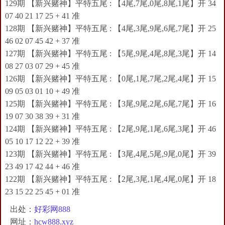
129期 【新兴赌神】平特五尾 : 【4尾,7尾,0尾,8尾,1尾】开 34
07 40 21 17 25 + 41 准
128期 【新兴赌神】平特五尾 : 【4尾,3尾,9尾,6尾,7尾】开 25
46 02 07 45 42 + 37 准
127期 【新兴赌神】平特五尾 : 【5尾,9尾,4尾,8尾,3尾】开 14
08 27 03 07 29 + 45 准
126期 【新兴赌神】平特五尾 : 【0尾,1尾,7尾,2尾,4尾】开 15
09 05 03 01 10 + 49 准
125期 【新兴赌神】平特五尾 : 【3尾,9尾,2尾,6尾,7尾】开 16
19 07 30 38 39 + 31 准
124期 【新兴赌神】平特五尾 : 【2尾,9尾,1尾,6尾,3尾】开 46
05 10 17 12 22 + 39 准
123期 【新兴赌神】平特五尾 : 【3尾,4尾,5尾,9尾,0尾】开 39
23 49 17 42 44 + 46 准
122期 【新兴赌神】平特五尾 : 【2尾,3尾,1尾,4尾,0尾】开 18
23 15 22 25 45 + 01 准
出处：
好彩网888
网址：
hcw888.xyz