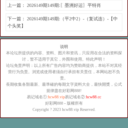
上一篇：
2026149期149期:〖墨洲好运〗平特肖
下一篇：
2026149期149期:（平2中2）-（复试连）-【中
个头奖】
说明
本论坛所提供的内容、资料、图片和资讯，只应用在合法的资料探
讨，暂不适用于其它，外围和使用。特此声明！
论坛免责声明：以上所有广告内容均为赞助商提供，本站不对其经
营行为负责。浏览或使用者须自行承担有关责任，本网站恕不负
责。
長期收集各類最新、最準確的每期文字資料大全，最快開獎，公式
規律盡在好彩网888!
易记域名①:
hcw88.vip
易记域名②:
hcw88.cc
好彩网888
-
版權所有
Copyright ? 2023 hcw88.vip Reserved.