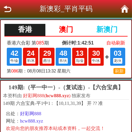
新澳彩_平肖平码
149期:（平一中一）-（复试连）-【六合宝典】
本资料由
好彩网888(
hcw888.xyz
)
独家发布
149期 六合宝典-平1中1 : 【10,11,31,39】 开 ?? 准
出处：
好彩网888
网址：
hcw888.xyz
欢迎向您的朋友推荐本站或本资料，一起交流！