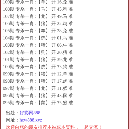
109期 专杀一肖 :【羊】 开 16,兔 准
108期 专杀一肖 :【马】 开 45,狗 准
107期 专杀一肖 :【龙】 开 49,马 准
106期 专杀一肖 :【猪】 开 22,鸡 准
105期 专杀一肖 :【羊】 开 28,兔 准
104期 专杀一肖 :【鸡】 开 01,马 准
103期 专杀一肖 :【猪】 开 06,牛 准
102期 专杀一肖 :【狗】 开 20,猪 准
101期 专杀一肖 :【猪】 开 39,龙 准
100期 专杀一肖 :【虎】 开 33,狗 准
099期 专杀一肖 :【猪】 开 12,羊 准
098期 专杀一肖 :【猪】 开 17,虎 准
097期 专杀一肖 :【龙】 开 11,猴 准
096期 专杀一肖 :【猪】 开 43,鼠 准
095期 专杀一肖 :【鼠】 开 35,猴 准
出处：
好彩网888
网址：
hcw888.xyz
欢迎向您的朋友推荐本站或本资料，一起交流！