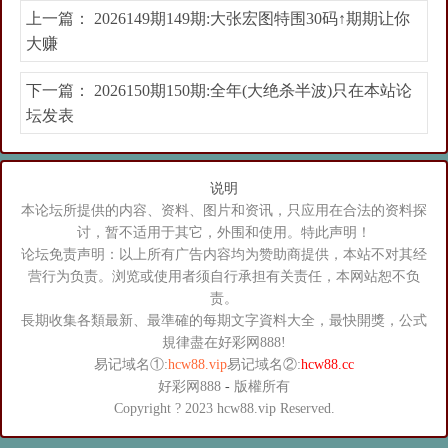
上一篇：
2026149期149期:大张宏图特围30码↑期期让你
大赚
下一篇：
2026150期150期:全年(大绝杀半波)只在本站论
坛发表
说明
本论坛所提供的内容、资料、图片和资讯，只应用在合法的资料探
讨，暂不适用于其它，外围和使用。特此声明！
论坛免责声明：以上所有广告内容均为赞助商提供，本站不对其经
营行为负责。浏览或使用者须自行承担有关责任，本网站恕不负
责。
長期收集各類最新、最準確的每期文字資料大全，最快開獎，公式
規律盡在好彩网888!
易记域名①:
hcw88.vip
易记域名②:
hcw88.cc
好彩网888
-
版權所有
Copyright ? 2023 hcw88.vip Reserved.