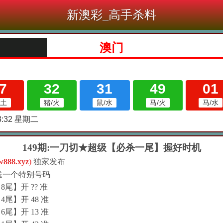
新澳彩_高手杀料
149期:一刀切★超级【必杀一尾】握好时机
w888.xyz
)
独家发布
期送一个特别号码
8尾】开 ?? 准
4尾】开 48 准
6尾】开 13 准