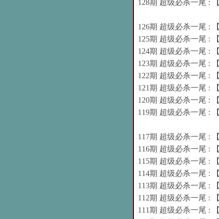
128期 超级必杀一尾 : 【
126期 超级必杀一尾 : 【
125期 超级必杀一尾 : 【
124期 超级必杀一尾 : 【
123期 超级必杀一尾 : 【
122期 超级必杀一尾 : 【
121期 超级必杀一尾 : 【
120期 超级必杀一尾 : 【
119期 超级必杀一尾 : 【
117期 超级必杀一尾 : 【
116期 超级必杀一尾 : 【
115期 超级必杀一尾 : 【
114期 超级必杀一尾 : 【
113期 超级必杀一尾 : 【
112期 超级必杀一尾 : 【
111期 超级必杀一尾 : 【