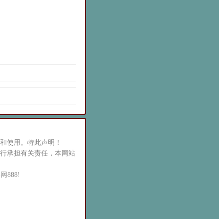
和使用。特此声明！
行承担有关责任，本网站
888!