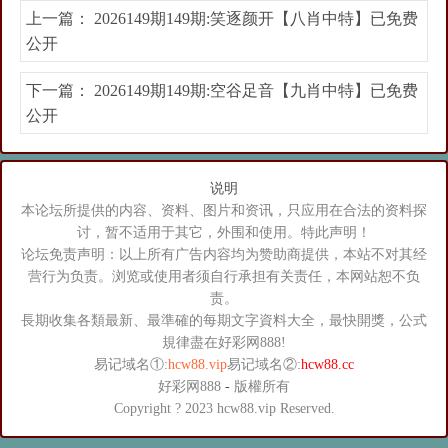
上一篇：
2026149期149期:笑逐颜开【八肖中特】已免费
公开
下一篇：
2026149期149期:空谷足音【九肖中特】已免费
公开
说明
本论坛所提供的内容、资料、图片和资讯，只应用在合法的资料探
讨，暂不适用于其它，外围和使用。特此声明！
论坛免责声明：以上所有广告内容均为赞助商提供，本站不对其经
营行为负责。浏览或使用者须自行承担有关责任，本网站恕不负
责。
長期收集各類最新、最準確的每期文字資料大全，最快開獎，公式
規律盡在好彩网888!
易记域名①:
hcw88.vip
易记域名②:
hcw88.cc
好彩网888
-
版權所有
Copyright ? 2023 hcw88.vip Reserved.