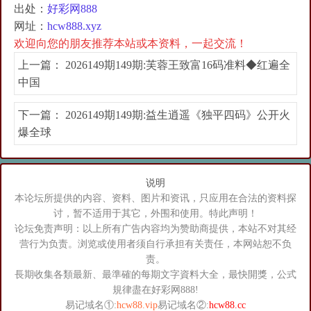
出处：
好彩网888
网址：
hcw888.xyz
欢迎向您的朋友推荐本站或本资料，一起交流！
上一篇：
2026149期149期:芙蓉王致富16码准料◆红遍全
中国
下一篇：
2026149期149期:益生逍遥《独平四码》公开火
爆全球
说明
本论坛所提供的内容、资料、图片和资讯，只应用在合法的资料探
讨，暂不适用于其它，外围和使用。特此声明！
论坛免责声明：以上所有广告内容均为赞助商提供，本站不对其经
营行为负责。浏览或使用者须自行承担有关责任，本网站恕不负
责。
長期收集各類最新、最準確的每期文字資料大全，最快開獎，公式
規律盡在好彩网888!
易记域名①:
hcw88.vip
易记域名②:
hcw88.cc