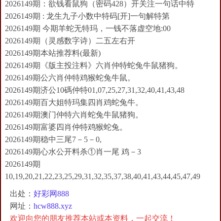
2026149期：欲钱看鼠狗（密码428）开关注一句话中特
2026149期 : 龙生九子小数中特码[开]一句解特第
2026149期 今期羊蛇无特玛，一钱不落虚空地:00
2026149期（灵感数字诗）二五左右开
2026149期本站推荐料(最新)
2026149期《版主投注料》六肖仲特蛇兔牛鼠猪狗。
2026149期公六肖仲特鸡猴蛇兔牛鼠。
2026149期济公10碼仲特01,07,25,27,31,32,40,41,43,48
2026149期百大姐特玛集四肖鸡蛇兔牛。
2026149期澳门仲特六肖蛇兔牛鼠猪狗。
2026149期富婆四肖仲特鸡猴蛇兔。
2026149期稳中三尾7－5－0,
2026149期心水公开料杀①肖一尾 鸡－3
2026149期
10,19,20,21,22,23,25,29,31,32,35,37,38,40,41,43,44,45,47,49
出处：
好彩网888
网址：
hcw888.xyz
欢迎向您的朋友推荐本站或本资料，一起交流！