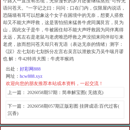
个路人一直没有出现，无奈漫长的岁月还要继续熬煎“可怜无
语问苍天。”一字记之曰：问问：口在门内，仅限屋内说话，
恐隔墙有耳可以想象这个女子在困境中的无奈，想要人搭救
却又不能大声呼救，这是害怕招来猛兽牛虎同属艮宫，艮为
山，因此女子是牛，牛被困住却不能大声呼救因为同伴离得
太远，其左右是老鼠与老虎唯恐呼救之声没招来同伴却引来
老虎，故而想问苍天却只有无语（表达无奈的情绪）测字：
《誤》左七划右七划拆分左言右吴言以泄败实乃吴牛喘月谬
也 解：牛42特肖大围：牛虎羊猴鸡
出处：
好彩网888
网址：
hcw888.xyz
欢迎向您的朋友推荐本站或本资料，一起交流！
上一篇：
2026058期57期：简单解宝图( 无德克)
下一篇：
2026058期057期正版彩图 挂牌成语:百代过客(
沉香)